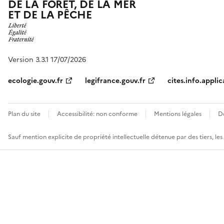
DE LA FORÊT, DE LA MER
ET DE LA PÊCHE
Version 3.3.1 17/07/2026
ecologie.gouv.fr
legifrance.gouv.fr
cites.info.applic
Plan du site
Accessibilité: non conforme
Mentions légales
D
Sauf mention explicite de propriété intellectuelle détenue par des tiers, le