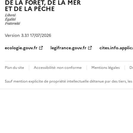
DE LA FORÊT, DE LA MER
ET DE LA PÊCHE
Version 3.3.1 17/07/2026
ecologie.gouv.fr
legifrance.gouv.fr
cites.info.applic
Plan du site
Accessibilité: non conforme
Mentions légales
D
Sauf mention explicite de propriété intellectuelle détenue par des tiers, le