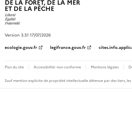
DE LA FORÊT, DE LA MER
ET DE LA PÊCHE
Version 3.3.1 17/07/2026
ecologie.gouv.fr
legifrance.gouv.fr
cites.info.applic
Plan du site
Accessibilité: non conforme
Mentions légales
D
Sauf mention explicite de propriété intellectuelle détenue par des tiers, le