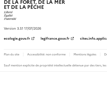
DE LA FORÊT, DE LA MER
ET DE LA PÊCHE
Version 3.3.1 17/07/2026
ecologie.gouv.fr
legifrance.gouv.fr
cites.info.applic
Plan du site
Accessibilité: non conforme
Mentions légales
D
Sauf mention explicite de propriété intellectuelle détenue par des tiers, le