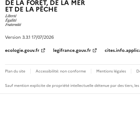
DE LA FORÊT, DE LA MER
ET DE LA PÊCHE
Version 3.3.1 17/07/2026
ecologie.gouv.fr
legifrance.gouv.fr
cites.info.applic
Plan du site
Accessibilité: non conforme
Mentions légales
D
Sauf mention explicite de propriété intellectuelle détenue par des tiers, le