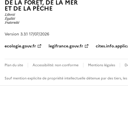
DE LA FORÊT, DE LA MER
ET DE LA PÊCHE
Version 3.3.1 17/07/2026
ecologie.gouv.fr
legifrance.gouv.fr
cites.info.applic
Plan du site
Accessibilité: non conforme
Mentions légales
D
Sauf mention explicite de propriété intellectuelle détenue par des tiers, le