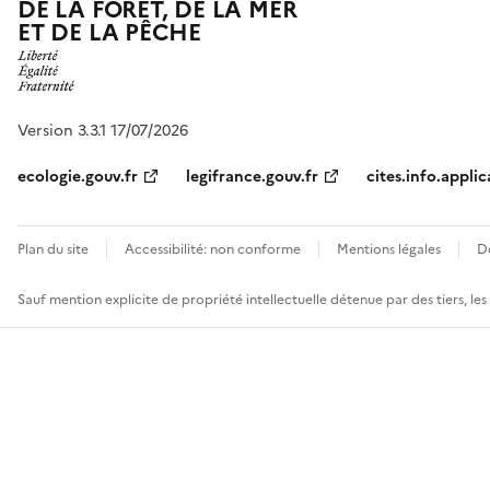
DE LA FORÊT, DE LA MER
ET DE LA PÊCHE
Version 3.3.1 17/07/2026
ecologie.gouv.fr
legifrance.gouv.fr
cites.info.applic
Plan du site
Accessibilité: non conforme
Mentions légales
D
Sauf mention explicite de propriété intellectuelle détenue par des tiers, le