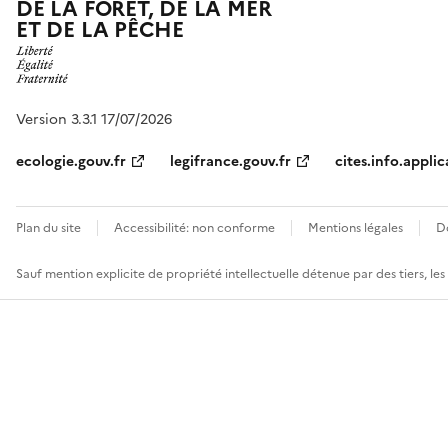
DE LA FORÊT, DE LA MER
ET DE LA PÊCHE
Version 3.3.1 17/07/2026
ecologie.gouv.fr
legifrance.gouv.fr
cites.info.applic
Plan du site
Accessibilité: non conforme
Mentions légales
D
Sauf mention explicite de propriété intellectuelle détenue par des tiers, le