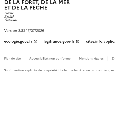
DE LA FORÊT, DE LA MER
ET DE LA PÊCHE
Version 3.3.1 17/07/2026
ecologie.gouv.fr
legifrance.gouv.fr
cites.info.applic
Plan du site
Accessibilité: non conforme
Mentions légales
D
Sauf mention explicite de propriété intellectuelle détenue par des tiers, le