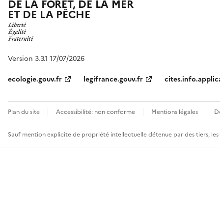
DE LA FORÊT, DE LA MER
ET DE LA PÊCHE
Version 3.3.1 17/07/2026
ecologie.gouv.fr
legifrance.gouv.fr
cites.info.applic
Plan du site
Accessibilité: non conforme
Mentions légales
D
Sauf mention explicite de propriété intellectuelle détenue par des tiers, le