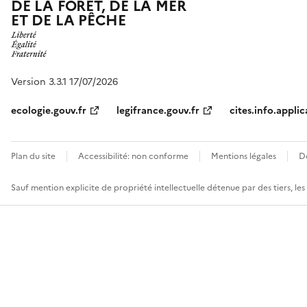
DE LA FORÊT, DE LA MER
ET DE LA PÊCHE
Version 3.3.1 17/07/2026
ecologie.gouv.fr
legifrance.gouv.fr
cites.info.applic
Plan du site
Accessibilité: non conforme
Mentions légales
D
Sauf mention explicite de propriété intellectuelle détenue par des tiers, le