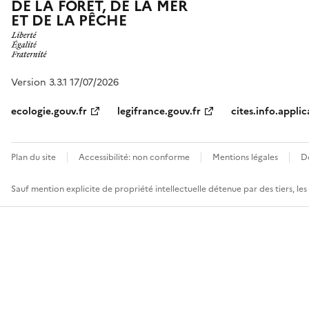
DE LA FORÊT, DE LA MER
ET DE LA PÊCHE
Version 3.3.1 17/07/2026
ecologie.gouv.fr
legifrance.gouv.fr
cites.info.applic
Plan du site
Accessibilité: non conforme
Mentions légales
D
Sauf mention explicite de propriété intellectuelle détenue par des tiers, le