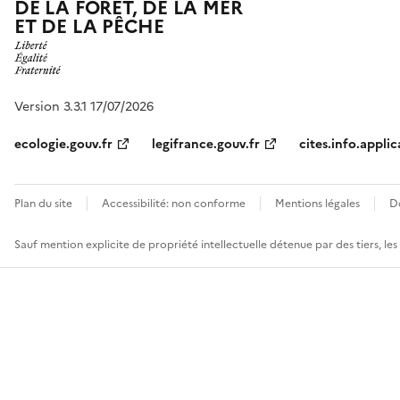
DE LA FORÊT, DE LA MER
ET DE LA PÊCHE
Version 3.3.1 17/07/2026
ecologie.gouv.fr
legifrance.gouv.fr
cites.info.applic
Plan du site
Accessibilité: non conforme
Mentions légales
D
Sauf mention explicite de propriété intellectuelle détenue par des tiers, le