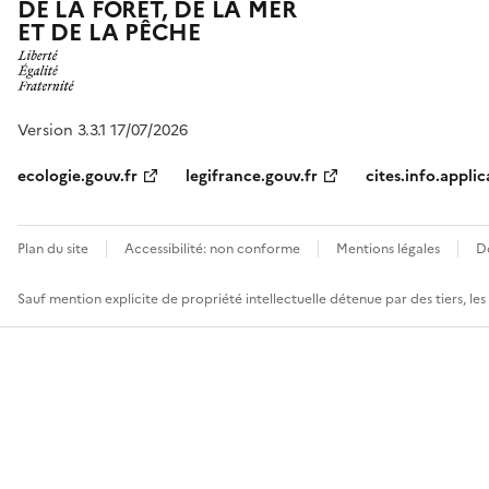
DE LA FORÊT, DE LA MER
ET DE LA PÊCHE
Version 3.3.1 17/07/2026
ecologie.gouv.fr
legifrance.gouv.fr
cites.info.applic
Plan du site
Accessibilité: non conforme
Mentions légales
D
Sauf mention explicite de propriété intellectuelle détenue par des tiers, le