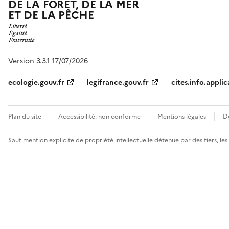
DE LA FORÊT, DE LA MER
ET DE LA PÊCHE
Version 3.3.1 17/07/2026
ecologie.gouv.fr
legifrance.gouv.fr
cites.info.applic
Plan du site
Accessibilité: non conforme
Mentions légales
D
Sauf mention explicite de propriété intellectuelle détenue par des tiers, le