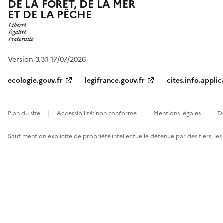
DE LA FORÊT, DE LA MER
ET DE LA PÊCHE
Version 3.3.1 17/07/2026
ecologie.gouv.fr
legifrance.gouv.fr
cites.info.applic
Plan du site
Accessibilité: non conforme
Mentions légales
D
Sauf mention explicite de propriété intellectuelle détenue par des tiers, le