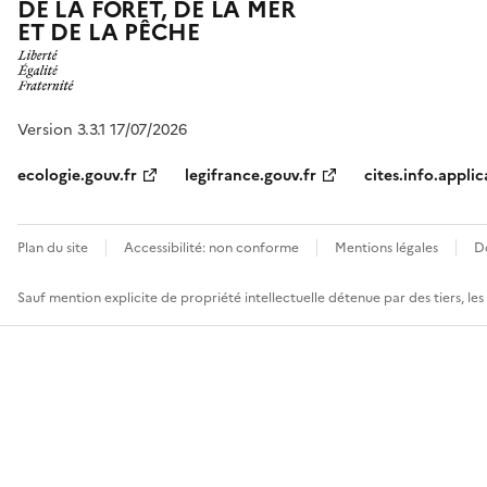
DE LA FORÊT, DE LA MER
ET DE LA PÊCHE
Version 3.3.1 17/07/2026
ecologie.gouv.fr
legifrance.gouv.fr
cites.info.applic
Plan du site
Accessibilité: non conforme
Mentions légales
D
Sauf mention explicite de propriété intellectuelle détenue par des tiers, le