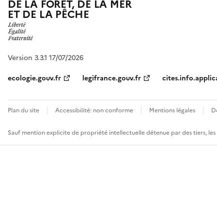
DE LA FORÊT, DE LA MER
ET DE LA PÊCHE
Version 3.3.1 17/07/2026
ecologie.gouv.fr
legifrance.gouv.fr
cites.info.applic
Plan du site
Accessibilité: non conforme
Mentions légales
D
Sauf mention explicite de propriété intellectuelle détenue par des tiers, le