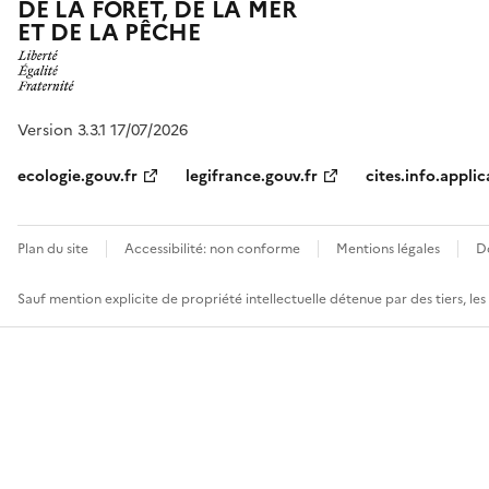
DE LA FORÊT, DE LA MER
ET DE LA PÊCHE
Version 3.3.1 17/07/2026
ecologie.gouv.fr
legifrance.gouv.fr
cites.info.applic
Plan du site
Accessibilité: non conforme
Mentions légales
D
Sauf mention explicite de propriété intellectuelle détenue par des tiers, le