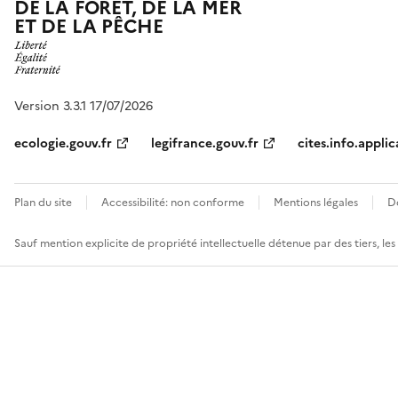
DE LA FORÊT, DE LA MER
ET DE LA PÊCHE
Version 3.3.1 17/07/2026
ecologie.gouv.fr
legifrance.gouv.fr
cites.info.applic
Plan du site
Accessibilité: non conforme
Mentions légales
D
Sauf mention explicite de propriété intellectuelle détenue par des tiers, le