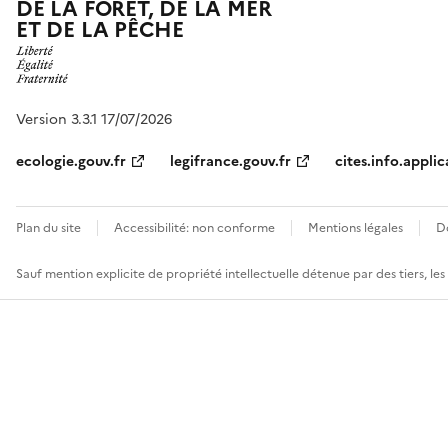
DE LA FORÊT, DE LA MER
ET DE LA PÊCHE
Version 3.3.1 17/07/2026
ecologie.gouv.fr
legifrance.gouv.fr
cites.info.applic
Plan du site
Accessibilité: non conforme
Mentions légales
D
Sauf mention explicite de propriété intellectuelle détenue par des tiers, le