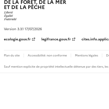
DE LA FORÊT, DE LA MER
ET DE LA PÊCHE
Version 3.3.1 17/07/2026
ecologie.gouv.fr
legifrance.gouv.fr
cites.info.applic
Plan du site
Accessibilité: non conforme
Mentions légales
D
Sauf mention explicite de propriété intellectuelle détenue par des tiers, le