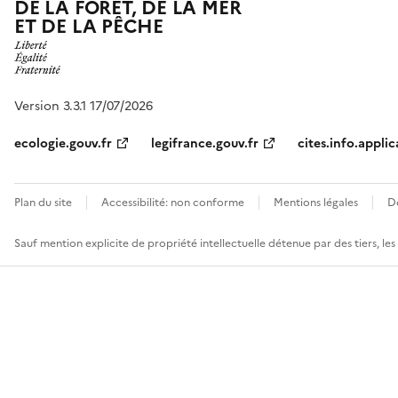
DE LA FORÊT, DE LA MER
ET DE LA PÊCHE
Version 3.3.1 17/07/2026
ecologie.gouv.fr
legifrance.gouv.fr
cites.info.applic
Plan du site
Accessibilité: non conforme
Mentions légales
D
Sauf mention explicite de propriété intellectuelle détenue par des tiers, le