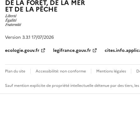
DE LA FORÊT, DE LA MER
ET DE LA PÊCHE
Version 3.3.1 17/07/2026
ecologie.gouv.fr
legifrance.gouv.fr
cites.info.applic
Plan du site
Accessibilité: non conforme
Mentions légales
D
Sauf mention explicite de propriété intellectuelle détenue par des tiers, le