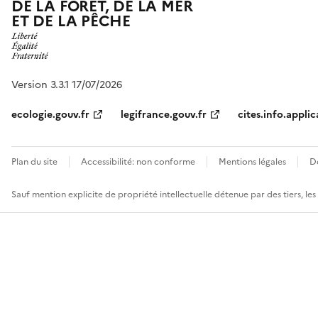
DE LA FORÊT, DE LA MER
ET DE LA PÊCHE
Version 3.3.1 17/07/2026
ecologie.gouv.fr
legifrance.gouv.fr
cites.info.applic
Plan du site
Accessibilité: non conforme
Mentions légales
D
Sauf mention explicite de propriété intellectuelle détenue par des tiers, le