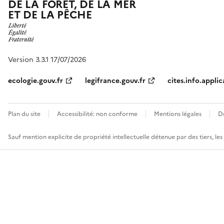
DE LA FORÊT, DE LA MER
ET DE LA PÊCHE
Version 3.3.1 17/07/2026
ecologie.gouv.fr
legifrance.gouv.fr
cites.info.applic
Plan du site
Accessibilité: non conforme
Mentions légales
D
Sauf mention explicite de propriété intellectuelle détenue par des tiers, le