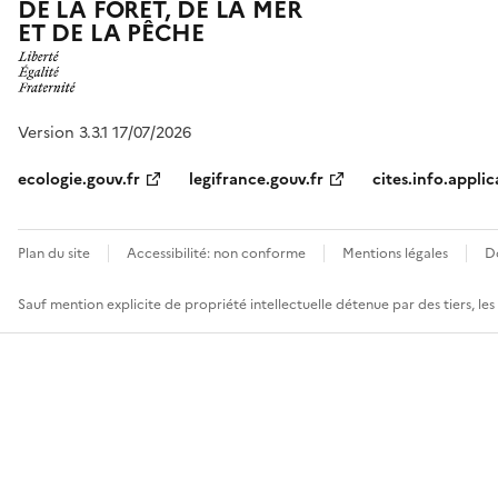
DE LA FORÊT, DE LA MER
ET DE LA PÊCHE
Version 3.3.1 17/07/2026
ecologie.gouv.fr
legifrance.gouv.fr
cites.info.applic
Plan du site
Accessibilité: non conforme
Mentions légales
D
Sauf mention explicite de propriété intellectuelle détenue par des tiers, le