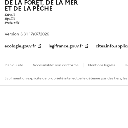
DE LA FORÊT, DE LA MER
ET DE LA PÊCHE
Version 3.3.1 17/07/2026
ecologie.gouv.fr
legifrance.gouv.fr
cites.info.applic
Plan du site
Accessibilité: non conforme
Mentions légales
D
Sauf mention explicite de propriété intellectuelle détenue par des tiers, le