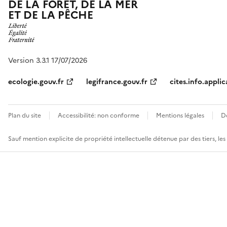
DE LA FORÊT, DE LA MER
ET DE LA PÊCHE
Version 3.3.1 17/07/2026
ecologie.gouv.fr
legifrance.gouv.fr
cites.info.applic
Plan du site
Accessibilité: non conforme
Mentions légales
D
Sauf mention explicite de propriété intellectuelle détenue par des tiers, le