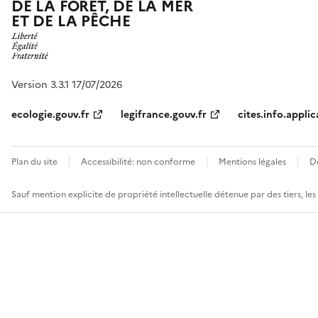
DE LA FORÊT, DE LA MER
ET DE LA PÊCHE
Version 3.3.1 17/07/2026
ecologie.gouv.fr
legifrance.gouv.fr
cites.info.applic
Plan du site
Accessibilité: non conforme
Mentions légales
D
Sauf mention explicite de propriété intellectuelle détenue par des tiers, le