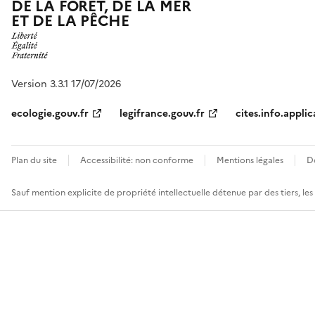
DE LA FORÊT, DE LA MER
ET DE LA PÊCHE
Version 3.3.1 17/07/2026
ecologie.gouv.fr
legifrance.gouv.fr
cites.info.applic
Plan du site
Accessibilité: non conforme
Mentions légales
D
Sauf mention explicite de propriété intellectuelle détenue par des tiers, le