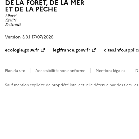
DE LA FORÊT, DE LA MER
ET DE LA PÊCHE
Version 3.3.1 17/07/2026
ecologie.gouv.fr
legifrance.gouv.fr
cites.info.applic
Plan du site
Accessibilité: non conforme
Mentions légales
D
Sauf mention explicite de propriété intellectuelle détenue par des tiers, le