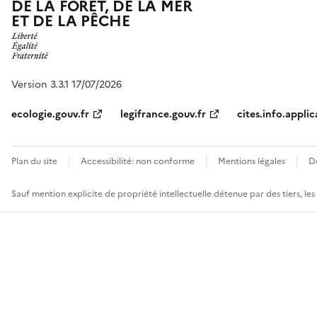
DE LA FORÊT, DE LA MER
ET DE LA PÊCHE
Version 3.3.1 17/07/2026
ecologie.gouv.fr
legifrance.gouv.fr
cites.info.applic
Plan du site
Accessibilité: non conforme
Mentions légales
D
Sauf mention explicite de propriété intellectuelle détenue par des tiers, le