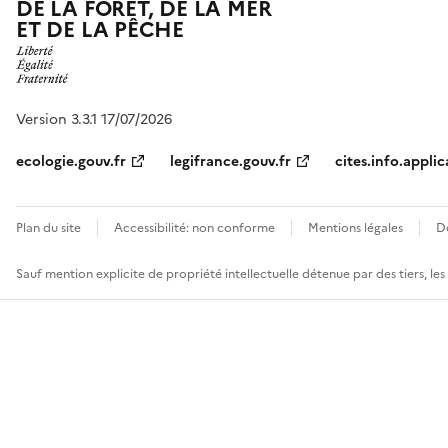
DE LA FORÊT, DE LA MER
ET DE LA PÊCHE
Version 3.3.1 17/07/2026
ecologie.gouv.fr
legifrance.gouv.fr
cites.info.applic
Plan du site
Accessibilité: non conforme
Mentions légales
D
Sauf mention explicite de propriété intellectuelle détenue par des tiers, le