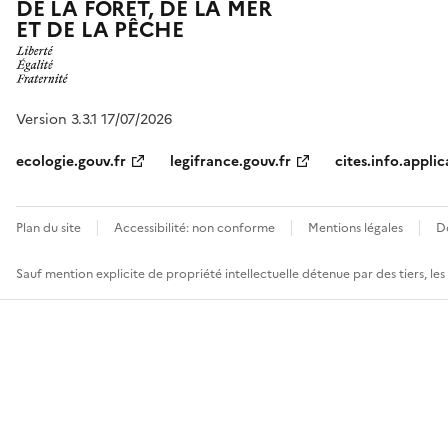
DE LA FORÊT, DE LA MER
ET DE LA PÊCHE
Version 3.3.1 17/07/2026
ecologie.gouv.fr
legifrance.gouv.fr
cites.info.applic
Plan du site
Accessibilité: non conforme
Mentions légales
D
Sauf mention explicite de propriété intellectuelle détenue par des tiers, le