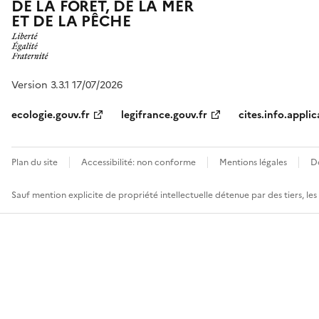
DE LA FORÊT, DE LA MER
ET DE LA PÊCHE
Version 3.3.1 17/07/2026
ecologie.gouv.fr
legifrance.gouv.fr
cites.info.applic
Plan du site
Accessibilité: non conforme
Mentions légales
D
Sauf mention explicite de propriété intellectuelle détenue par des tiers, le