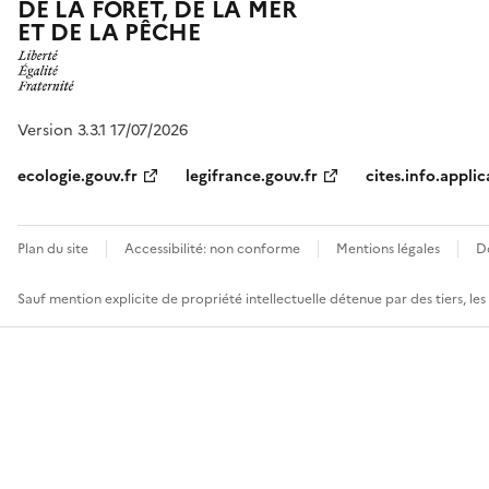
DE LA FORÊT, DE LA MER
ET DE LA PÊCHE
Version 3.3.1 17/07/2026
ecologie.gouv.fr
legifrance.gouv.fr
cites.info.applic
Plan du site
Accessibilité: non conforme
Mentions légales
D
Sauf mention explicite de propriété intellectuelle détenue par des tiers, le