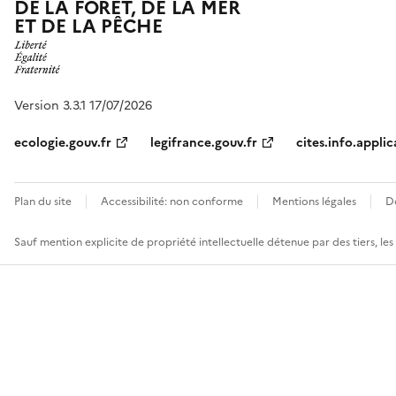
DE LA FORÊT, DE LA MER
ET DE LA PÊCHE
Version 3.3.1 17/07/2026
ecologie.gouv.fr
legifrance.gouv.fr
cites.info.applic
Plan du site
Accessibilité: non conforme
Mentions légales
D
Sauf mention explicite de propriété intellectuelle détenue par des tiers, le