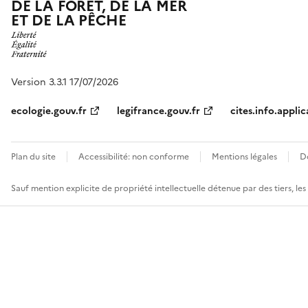
DE LA FORÊT, DE LA MER
ET DE LA PÊCHE
Version 3.3.1 17/07/2026
ecologie.gouv.fr
legifrance.gouv.fr
cites.info.applic
Plan du site
Accessibilité: non conforme
Mentions légales
D
Sauf mention explicite de propriété intellectuelle détenue par des tiers, le