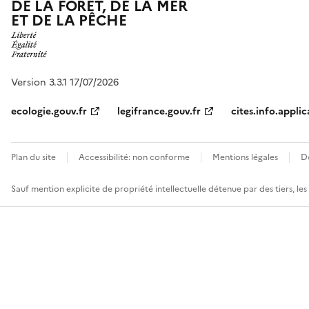
DE LA FORÊT, DE LA MER
ET DE LA PÊCHE
Version 3.3.1 17/07/2026
ecologie.gouv.fr
legifrance.gouv.fr
cites.info.applic
Plan du site
Accessibilité: non conforme
Mentions légales
D
Sauf mention explicite de propriété intellectuelle détenue par des tiers, le