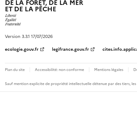
DE LA FORÊT, DE LA MER
ET DE LA PÊCHE
Version 3.3.1 17/07/2026
ecologie.gouv.fr
legifrance.gouv.fr
cites.info.applic
Plan du site
Accessibilité: non conforme
Mentions légales
D
Sauf mention explicite de propriété intellectuelle détenue par des tiers, le