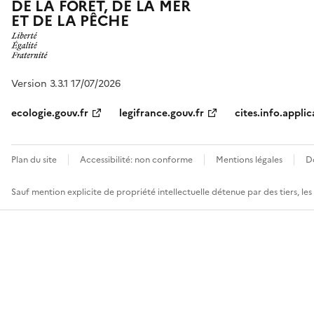
DE LA FORÊT, DE LA MER
ET DE LA PÊCHE
Version 3.3.1 17/07/2026
ecologie.gouv.fr
legifrance.gouv.fr
cites.info.applic
Plan du site
Accessibilité: non conforme
Mentions légales
D
Sauf mention explicite de propriété intellectuelle détenue par des tiers, le