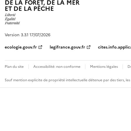
DE LA FORÊT, DE LA MER
ET DE LA PÊCHE
Version 3.3.1 17/07/2026
ecologie.gouv.fr
legifrance.gouv.fr
cites.info.applic
Plan du site
Accessibilité: non conforme
Mentions légales
D
Sauf mention explicite de propriété intellectuelle détenue par des tiers, le