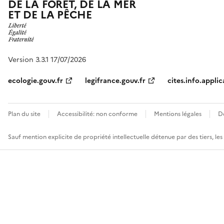
DE LA FORÊT, DE LA MER
ET DE LA PÊCHE
Version 3.3.1 17/07/2026
ecologie.gouv.fr
legifrance.gouv.fr
cites.info.applic
Plan du site
Accessibilité: non conforme
Mentions légales
D
Sauf mention explicite de propriété intellectuelle détenue par des tiers, le