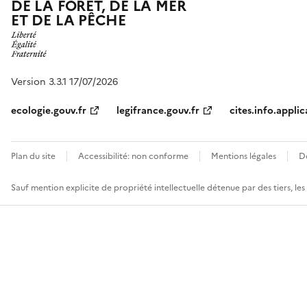
DE LA FORÊT, DE LA MER
ET DE LA PÊCHE
Version 3.3.1 17/07/2026
ecologie.gouv.fr
legifrance.gouv.fr
cites.info.applic
Plan du site
Accessibilité: non conforme
Mentions légales
D
Sauf mention explicite de propriété intellectuelle détenue par des tiers, le