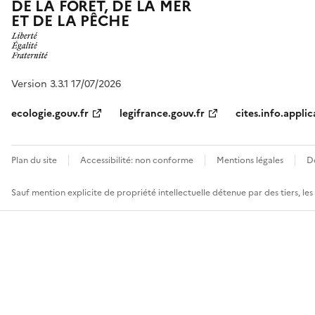
DE LA FORÊT, DE LA MER
ET DE LA PÊCHE
Version 3.3.1 17/07/2026
ecologie.gouv.fr
legifrance.gouv.fr
cites.info.applic
Plan du site
Accessibilité: non conforme
Mentions légales
D
Sauf mention explicite de propriété intellectuelle détenue par des tiers, le