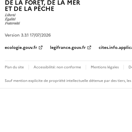
DE LA FORÊT, DE LA MER
ET DE LA PÊCHE
Version 3.3.1 17/07/2026
ecologie.gouv.fr
legifrance.gouv.fr
cites.info.applic
Plan du site
Accessibilité: non conforme
Mentions légales
D
Sauf mention explicite de propriété intellectuelle détenue par des tiers, le