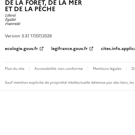
DE LA FORÊT, DE LA MER
ET DE LA PÊCHE
Version 3.3.1 17/07/2026
ecologie.gouv.fr
legifrance.gouv.fr
cites.info.applic
Plan du site
Accessibilité: non conforme
Mentions légales
D
Sauf mention explicite de propriété intellectuelle détenue par des tiers, le