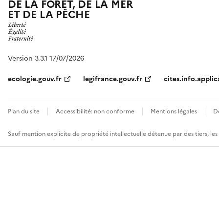
DE LA FORÊT, DE LA MER
ET DE LA PÊCHE
Version 3.3.1 17/07/2026
ecologie.gouv.fr
legifrance.gouv.fr
cites.info.applic
Plan du site
Accessibilité: non conforme
Mentions légales
D
Sauf mention explicite de propriété intellectuelle détenue par des tiers, le