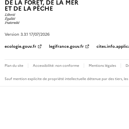
DE LA FORÊT, DE LA MER
ET DE LA PÊCHE
Version 3.3.1 17/07/2026
ecologie.gouv.fr
legifrance.gouv.fr
cites.info.applic
Plan du site
Accessibilité: non conforme
Mentions légales
D
Sauf mention explicite de propriété intellectuelle détenue par des tiers, le